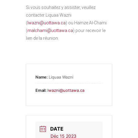
Si vous souhaitez y assister, veuillez
contacter Liquaa Wazni
(
lwazni@uottawa.ca
) ou Hamze Al-Chami
(
malchami@uottawa.ca
) pour recevoir le
lien de la réunion.
Name:
Liquaa Wazni
Email:
lwazni@uottawa.ca
DATE
Déc 15 2023