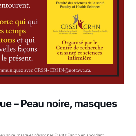
que – Peau noire, masques
au noire, masques blancs
par Frantz Fanon en abordant