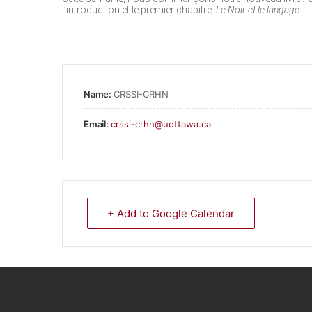
l’introduction et le premier chapitre
, Le Noir et le langage
.
Name:
CRSSI-CRHN
Email:
crssi-crhn@uottawa.ca
+ Add to Google Calendar